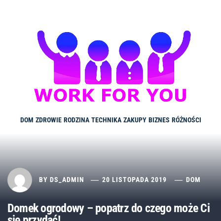
Skip
to
content
DOM
ZDROWIE
RODZINA
TECHNIKA
ZAKUPY
BIZNES
RÓŻNOŚCI
BY
DS_ADMIN
20 LISTOPADA 2019
DOM
Domek ogrodowy – popatrz do czego może Ci
się przydać!