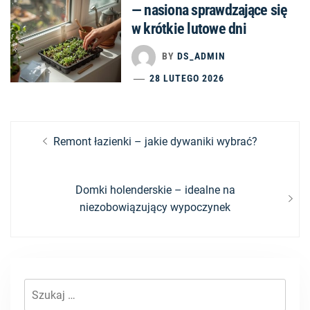
— nasiona sprawdzające się
w krótkie lutowe dni
BY
DS_ADMIN
28 LUTEGO 2026
Nawigacja
Previous
Remont łazienki – jakie dywaniki wybrać?
post:
wpisu
Next
Domki holenderskie – idealne na
post:
niezobowiązujący wypoczynek
Szukaj: