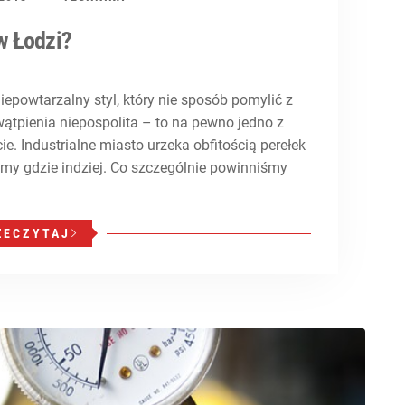
w Łodzi?
epowtarzalny styl, który nie sposób pomylić z
ątpienia niepospolita – to na pewno jedno z
ie. Industrialne miasto urzeka obfitością perełek
jemy gdzie indziej. Co szczególnie powinniśmy
ZECZYTAJ