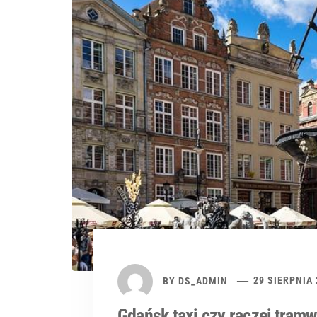
BY
DS_ADMIN
29 SIERPNIA
Gdańsk taxi czy raczej tramw