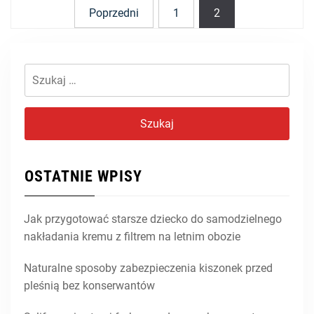
Poprzedni
1
2
Nawigacja
po
wpisach
Szukaj:
OSTATNIE WPISY
Jak przygotować starsze dziecko do samodzielnego
nakładania kremu z filtrem na letnim obozie
Naturalne sposoby zabezpieczenia kiszonek przed
pleśnią bez konserwantów