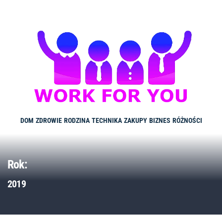
Skip
to
content
DOM
ZDROWIE
RODZINA
TECHNIKA
ZAKUPY
BIZNES
RÓŻNOŚCI
Rok:
2019