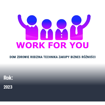
Skip
to
content
DOM
ZDROWIE
RODZINA
TECHNIKA
ZAKUPY
BIZNES
RÓŻNOŚCI
Rok:
2023