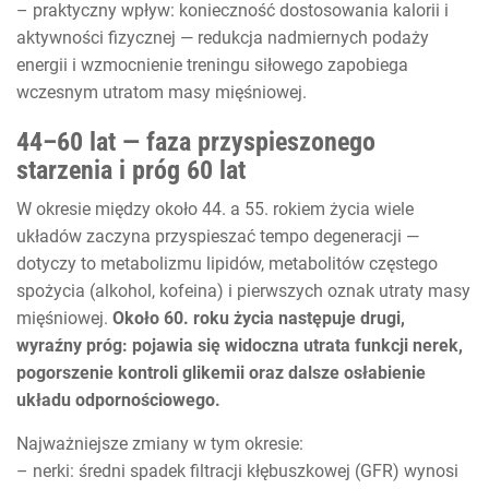
– praktyczny wpływ: konieczność dostosowania kalorii i
aktywności fizycznej — redukcja nadmiernych podaży
energii i wzmocnienie treningu siłowego zapobiega
wczesnym utratom masy mięśniowej.
44–60 lat — faza przyspieszonego
starzenia i próg 60 lat
W okresie między około 44. a 55. rokiem życia wiele
układów zaczyna przyspieszać tempo degeneracji —
dotyczy to metabolizmu lipidów, metabolitów częstego
spożycia (alkohol, kofeina) i pierwszych oznak utraty masy
mięśniowej.
Około 60. roku życia następuje drugi,
wyraźny próg: pojawia się widoczna utrata funkcji nerek,
pogorszenie kontroli glikemii oraz dalsze osłabienie
układu odpornościowego.
Najważniejsze zmiany w tym okresie:
– nerki: średni spadek filtracji kłębuszkowej (GFR) wynosi