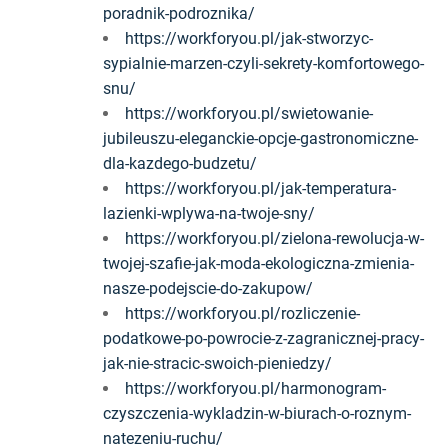
poradnik-podroznika/
https://workforyou.pl/jak-stworzyc-
sypialnie-marzen-czyli-sekrety-komfortowego-
snu/
https://workforyou.pl/swietowanie-
jubileuszu-eleganckie-opcje-gastronomiczne-
dla-kazdego-budzetu/
https://workforyou.pl/jak-temperatura-
lazienki-wplywa-na-twoje-sny/
https://workforyou.pl/zielona-rewolucja-w-
twojej-szafie-jak-moda-ekologiczna-zmienia-
nasze-podejscie-do-zakupow/
https://workforyou.pl/rozliczenie-
podatkowe-po-powrocie-z-zagranicznej-pracy-
jak-nie-stracic-swoich-pieniedzy/
https://workforyou.pl/harmonogram-
czyszczenia-wykladzin-w-biurach-o-roznym-
natezeniu-ruchu/