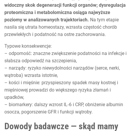
widoczny skok degeneracji funkcji organów; dysregulacja
proteomiczna i metabolomiczna osiąga najwyższe
poziomy w analizowanych trajektoriach.
Na tym etapie
nasila się utrata homeostazy, wzrasta częstość chorób
przewlekłych i podatność na ostre zachorowania.
Typowe konsekwencje:
– odporność: znaczne zwiększenie podatności na infekcje i
słabsza odpowiedź na szczepienia,
– narządy: ryzyko niewydolności narządów (serce, nerki,
wątroba) wzrasta istotnie,
– kości i mięśnie: przyspieszony spadek masy kostnej i
mięśniowej prowadzi do większego ryzyka złamań i
upadków,
– biomarkery: dalszy wzrost IL‑6 i CRP, obniżenie albumin
osocza, pogorszenie GFR i funkcji wątroby.
Dowody badawcze — skąd mamy