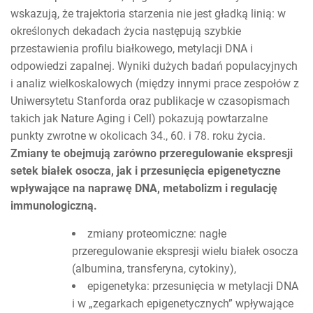
wskazują, że trajektoria starzenia nie jest gładką linią: w
określonych dekadach życia następują szybkie
przestawienia profilu białkowego, metylacji DNA i
odpowiedzi zapalnej. Wyniki dużych badań populacyjnych
i analiz wielkoskalowych (między innymi prace zespołów z
Uniwersytetu Stanforda oraz publikacje w czasopismach
takich jak Nature Aging i Cell) pokazują powtarzalne
punkty zwrotne w okolicach 34., 60. i 78. roku życia.
Zmiany te obejmują zarówno przeregulowanie ekspresji
setek białek osocza, jak i przesunięcia epigenetyczne
wpływające na naprawę DNA, metabolizm i regulację
immunologiczną.
zmiany proteomiczne: nagłe
przeregulowanie ekspresji wielu białek osocza
(albumina, transferyna, cytokiny),
epigenetyka: przesunięcia w metylacji DNA
i w „zegarkach epigenetycznych” wpływające