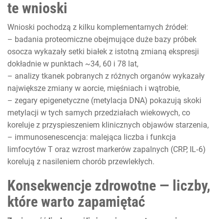
te wnioski
Wnioski pochodzą z kilku komplementarnych źródeł:
– badania proteomiczne obejmujące duże bazy próbek
osocza wykazały setki białek z istotną zmianą ekspresji
dokładnie w punktach ~34, 60 i 78 lat,
– analizy tkanek pobranych z różnych organów wykazały
największe zmiany w aorcie, mięśniach i wątrobie,
– zegary epigenetyczne (metylacja DNA) pokazują skoki
metylacji w tych samych przedziałach wiekowych, co
koreluje z przyspieszeniem klinicznych objawów starzenia,
– immunosenescencja: malejąca liczba i funkcja
limfocytów T oraz wzrost markerów zapalnych (CRP, IL‑6)
korelują z nasileniem chorób przewlekłych.
Konsekwencje zdrowotne — liczby,
które warto zapamiętać