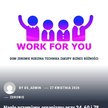
Skip
to
content
DOM
ZDROWIE
RODZINA
TECHNIKA
ZAKUPY
BIZNES
RÓŻNOŚCI
BY
DS_ADMIN
27 KWIETNIA 2026
ZDROWIE
Nagłe przemiany organizmu przy 34, 60 i 78