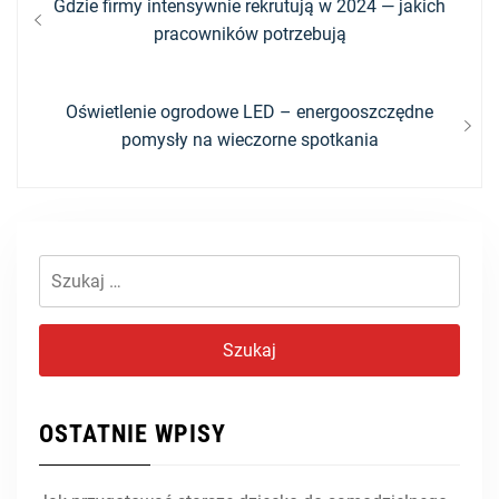
Nawigacja
Previous
Gdzie firmy intensywnie rekrutują w 2024 — jakich
post:
pracowników potrzebują
wpisu
Next
Oświetlenie ogrodowe LED – energooszczędne
post:
pomysły na wieczorne spotkania
Szukaj:
OSTATNIE WPISY