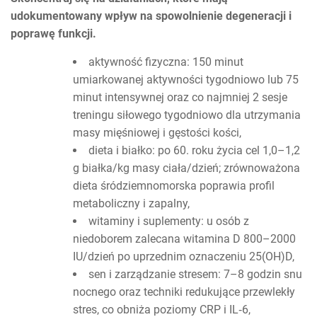
udokumentowany wpływ na spowolnienie degeneracji i
poprawę funkcji.
aktywność fizyczna: 150 minut
umiarkowanej aktywności tygodniowo lub 75
minut intensywnej oraz co najmniej 2 sesje
treningu siłowego tygodniowo dla utrzymania
masy mięśniowej i gęstości kości,
dieta i białko: po 60. roku życia cel 1,0–1,2
g białka/kg masy ciała/dzień; zrównoważona
dieta śródziemnomorska poprawia profil
metaboliczny i zapalny,
witaminy i suplementy: u osób z
niedoborem zalecana witamina D 800–2000
IU/dzień po uprzednim oznaczeniu 25(OH)D,
sen i zarządzanie stresem: 7–8 godzin snu
nocnego oraz techniki redukujące przewlekły
stres, co obniża poziomy CRP i IL‑6,