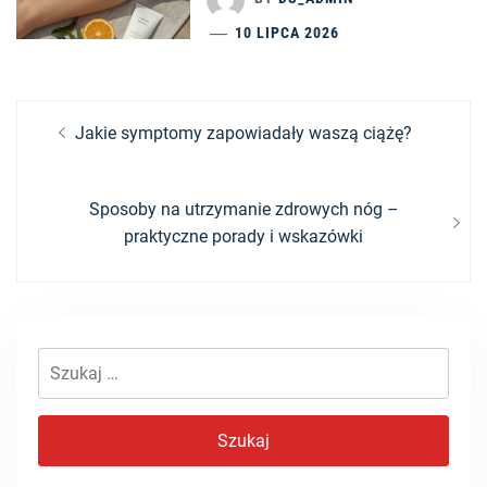
10 LIPCA 2026
Nawigacja
Previous
Jakie symptomy zapowiadały waszą ciążę?
post:
wpisu
Next
Sposoby na utrzymanie zdrowych nóg –
post:
praktyczne porady i wskazówki
Szukaj: