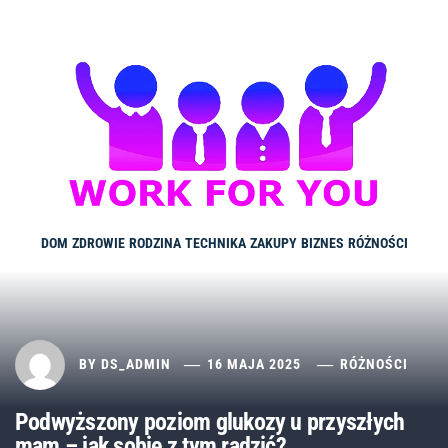
Skip
to
content
DOM
ZDROWIE
RODZINA
TECHNIKA
ZAKUPY
BIZNES
RÓŻNOŚCI
BY
DS_ADMIN
16 MAJA 2025
RÓŻNOŚCI
Podwyższony poziom glukozy u przyszłych
mam – jak sobie z tym radzić?