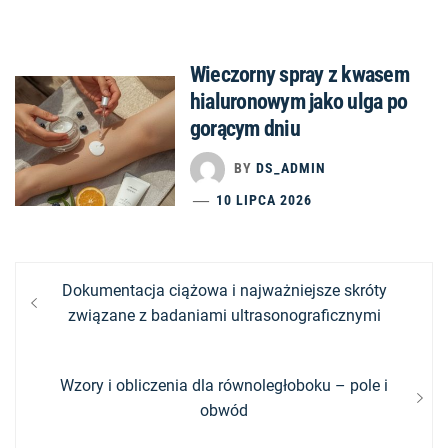
Wieczorny spray z kwasem
hialuronowym jako ulga po
gorącym dniu
BY
DS_ADMIN
10 LIPCA 2026
Nawigacja
Previous
Dokumentacja ciążowa i najważniejsze skróty
post:
związane z badaniami ultrasonograficznymi
wpisu
Next
Wzory i obliczenia dla równoległoboku – pole i
post:
obwód