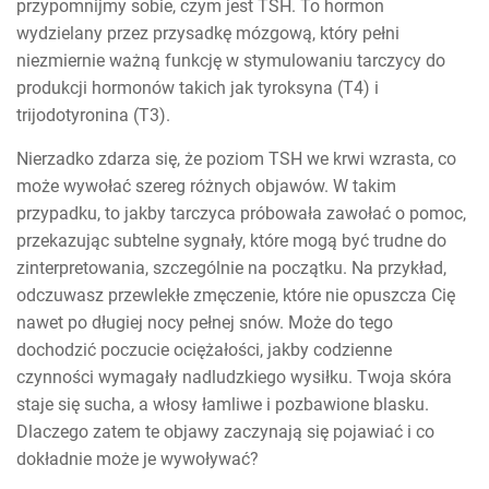
przypomnijmy sobie, czym jest TSH. To hormon
wydzielany przez przysadkę mózgową, który pełni
niezmiernie ważną funkcję w stymulowaniu tarczycy do
produkcji hormonów takich jak tyroksyna (T4) i
trijodotyronina (T3).
Nierzadko zdarza się, że poziom TSH we krwi wzrasta, co
może wywołać szereg różnych objawów. W takim
przypadku, to jakby tarczyca próbowała zawołać o pomoc,
przekazując subtelne sygnały, które mogą być trudne do
zinterpretowania, szczególnie na początku. Na przykład,
odczuwasz przewlekłe zmęczenie, które nie opuszcza Cię
nawet po długiej nocy pełnej snów. Może do tego
dochodzić poczucie ociężałości, jakby codzienne
czynności wymagały nadludzkiego wysiłku. Twoja skóra
staje się sucha, a włosy łamliwe i pozbawione blasku.
Dlaczego zatem te objawy zaczynają się pojawiać i co
dokładnie może je wywoływać?