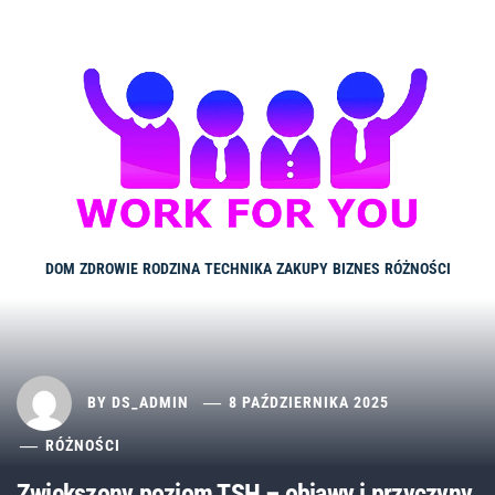
Skip
to
content
DOM
ZDROWIE
RODZINA
TECHNIKA
ZAKUPY
BIZNES
RÓŻNOŚCI
BY
DS_ADMIN
8 PAŹDZIERNIKA 2025
RÓŻNOŚCI
Zwiększony poziom TSH – objawy i przyczyny