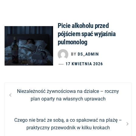
Picie alkoholu przed
pójściem spać wyjaśnia
pulmonolog
BY
DS_ADMIN
17 KWIETNIA 2026
Nawigacja
Previous
Niezależność żywnościowa na działce – roczny
post:
plan oparty na własnych uprawach
wpisu
Next
Czego nie brać ze sobą, a co spakować na plażę –
post:
praktyczny przewodnik w kilku krokach