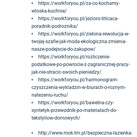
https://workforyou.pl/za-co-kochamy-
wloska-kuchnie/
https://workforyou.pl/jezioro-titicaca-
poradnik-podroznika/
https://workforyou.pl/zielona-rewolucja-w-
twojej-szafie-jak-moda-ekologiczna-zmienia-
nasze-podejscie-do-zakupow/
https://workforyou.pl/rozliczenie-
podatkowe-po-powrocie-z-zagranicznej-pracy-
jak-nie-stracic-swoich-pieniedzy/
https://workforyou.pl/harmonogram-
czyszczenia-wykladzin-w-biurach-o-roznym-
natezeniu-ruchu/
https://workforyou.pl/bawelna-czy-
syntetyk-przewodnik-po-materialach-do-
tekstyliow-domowych/
http://www.mok-tm.pl/bezpieczna-lazienka-