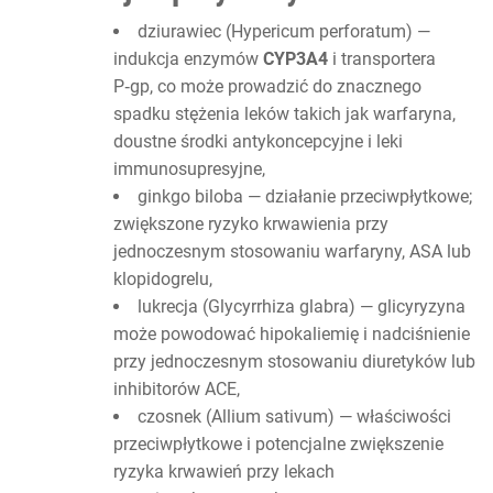
dziurawiec (Hypericum perforatum) —
indukcja enzymów
CYP3A4
i transportera
P‑gp, co może prowadzić do znacznego
spadku stężenia leków takich jak warfaryna,
doustne środki antykoncepcyjne i leki
immunosupresyjne,
ginkgo biloba — działanie przeciwpłytkowe;
zwiększone ryzyko krwawienia przy
jednoczesnym stosowaniu warfaryny, ASA lub
klopidogrelu,
lukrecja (Glycyrrhiza glabra) — glicyryzyna
może powodować hipokaliemię i nadciśnienie
przy jednoczesnym stosowaniu diuretyków lub
inhibitorów ACE,
czosnek (Allium sativum) — właściwości
przeciwpłytkowe i potencjalne zwiększenie
ryzyka krwawień przy lekach