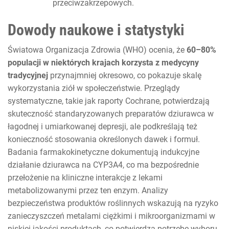
przeciwzakrzepowych.
Dowody naukowe i statystyki
Światowa Organizacja Zdrowia (WHO) ocenia, że
60–80%
populacji w niektórych krajach korzysta z medycyny
tradycyjnej
przynajmniej okresowo, co pokazuje skalę
wykorzystania ziół w społeczeństwie. Przeglądy
systematyczne, takie jak raporty Cochrane, potwierdzają
skuteczność standaryzowanych preparatów dziurawca w
łagodnej i umiarkowanej depresji, ale podkreślają też
konieczność stosowania określonych dawek i formuł.
Badania farmakokinetyczne dokumentują indukcyjne
działanie dziurawca na CYP3A4, co ma bezpośrednie
przełożenie na kliniczne interakcje z lekami
metabolizowanymi przez ten enzym. Analizy
bezpieczeństwa produktów roślinnych wskazują na ryzyko
zanieczyszczeń metalami ciężkimi i mikroorganizmami w
niskiej jakości produktach, co potwierdza potrzebę wyboru