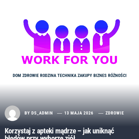
Skip
to
content
DOM
ZDROWIE
RODZINA
TECHNIKA
ZAKUPY
BIZNES
RÓŻNOŚCI
BY
DS_ADMIN
13 MAJA 2026
ZDROWIE
Korzystaj z apteki mądrze – jak uniknąć
błędów przy wyborze ziół